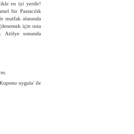
mel bir Pastacılık
bir mutfak alanında
 (denemek için usta
r. Atölye sonunda
yın.
'Kuponu uygula' ile