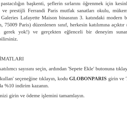
e ve prestijli Ferrandi Paris mutfak sanatları okulu, mükem
. Galeries Lafayette Maison binasının 3. katındaki modern 
75009 Paris) düzenlenen sınıf, herkesin katılımına açıktır
a gerek yok!) ve gerçekten eğlenceli bir deneyim suna
ilirsiniz.
LİMATLARI
ve katılımcı sayısını seçin, ardından 'Sepete Ekle' butonuna tıkla
 kullan' seçeneğine tıklayın, kodu
GLOBONPARIS
girin ve 
da %10 indirim kazanın.
lerinizi girin ve ödeme işlemini tamamlayın.