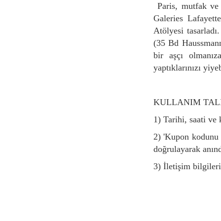
Paris, mutfak ve pastacılığın başkenti, şeflerin sırlarını öğrenmek için kesinlikle en iyi yerdir!
Galeries Lafayett
Atölyesi tasarladı
(35 Bd Haussmann, 
bir aşçı olmanız
yaptıklarınızı yiyeb
KULLANIM TA
1) Tarihi, saati 
2) 'Kupon kodunu
doğrulayarak anın
3) İletişim bilgi