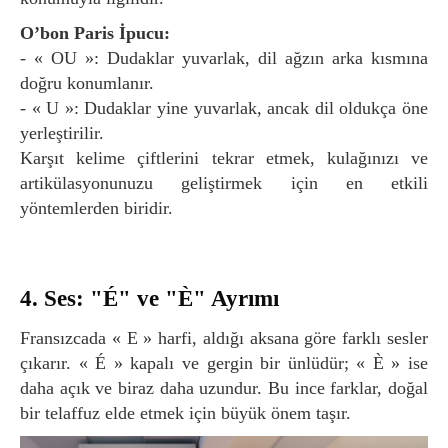
O’bon Paris İpucu:
- « OU »: Dudaklar yuvarlak, dil ağzın arka kısmına
doğru konumlanır.
- « U »: Dudaklar yine yuvarlak, ancak dil oldukça öne
yerleştirilir.
Karşıt kelime çiftlerini tekrar etmek, kulağınızı ve
artikülasyonunuzu geliştirmek için en etkili
yöntemlerden biridir.
4. Ses: "É" ve "È" Ayrımı
Fransızcada « E » harfi, aldığı aksana göre farklı sesler
çıkarır. « É » kapalı ve gergin bir ünlüdür; « È » ise
daha açık ve biraz daha uzundur. Bu ince farklar, doğal
bir telaffuz elde etmek için büyük önem taşır.