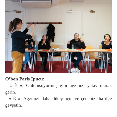
O’bon Paris İpucu:
- « É »: Gülümsüyormuş gibi ağzınızı yatay olarak
gerin.
- « È »: Ağzınızı daha dikey açın ve çenenizi hafifçe
gevşetin.