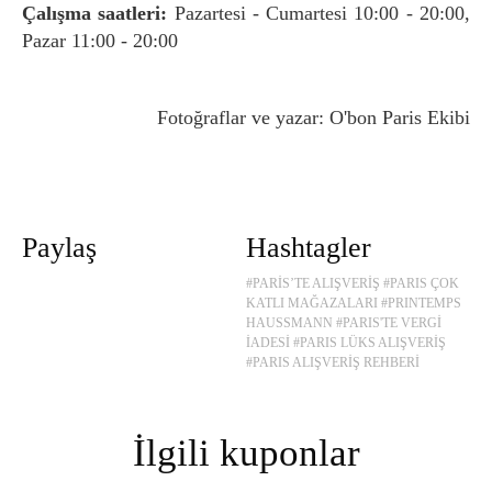
Çalışma saatleri:
Pazartesi - Cumartesi 10:00 - 20:00,
Pazar 11:00 - 20:00
Fotoğraflar ve yazar: O'bon Paris Ekibi
Paylaş
Hashtagler
#PARİS’TE ALIŞVERİŞ
#PARIS ÇOK
KATLI MAĞAZALARI
#PRINTEMPS
HAUSSMANN
#PARIS'TE VERGİ
İADESİ
#PARIS LÜKS ALIŞVERİŞ
#PARIS ALIŞVERİŞ REHBERİ
İlgili kuponlar