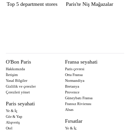
Top 5 department stores
Paris'te Niş Mağazalar
O'Bon Paris
Fransa seyahati
Hakkımızda
Paris çevresi
İletişim
Orta Fransa
Yasal Bilgiler
Normandiya
Gizlilik ve çerezler
Bretanya
Çerezleri yönet
Provence
Güneybatı Fransa
Paris seyahati
Fransız Rivierası
Alsas
Ye & İç
Gör & Yap
Fırsatlar
Alışveriş
Otel
Ye & İç