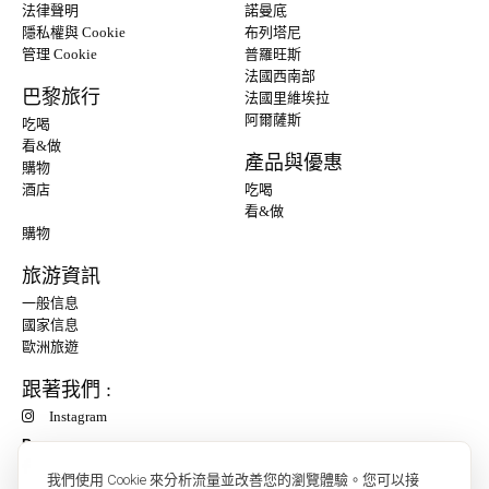
法律聲明
諾曼底
隱私權與 Cookie
布列塔尼
管理 Cookie
普羅旺斯
法國西南部
巴黎旅行
法國里維埃拉
阿爾薩斯
吃喝
看&做
產品與優惠
購物
酒店
吃喝
看&做
購物
旅游資訊
一般信息
國家信息
歐洲旅遊
跟著我們 :
Instagram
P
我們使用 Cookie 來分析流量並改善您的瀏覽體驗。您可以接