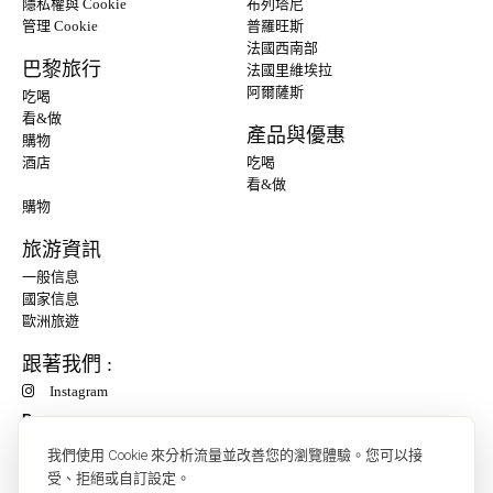
隱私權與 Cookie
布列塔尼
管理 Cookie
普羅旺斯
法國西南部
巴黎旅行
法國里維埃拉
阿爾薩斯
吃喝
看&做
產品與優惠
購物
酒店
吃喝
看&做
購物
旅游資訊
一般信息
國家信息
歐洲旅遊
跟著我們 :
Instagram
P
我們使用 Cookie 來分析流量並改善您的瀏覽體驗。您可以接
受、拒絕或自訂設定。