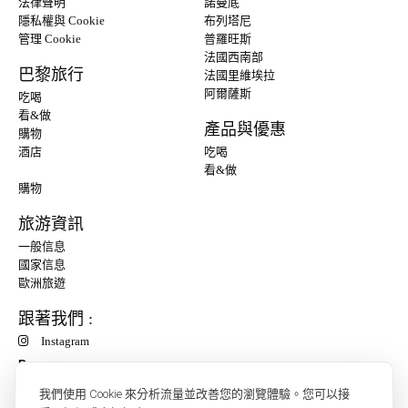
法律聲明
諾曼底
隱私權與 Cookie
布列塔尼
管理 Cookie
普羅旺斯
法國西南部
巴黎旅行
法國里維埃拉
阿爾薩斯
吃喝
看&做
產品與優惠
購物
酒店
吃喝
看&做
購物
旅游資訊
一般信息
國家信息
歐洲旅遊
跟著我們 :
Instagram
P
我們使用 Cookie 來分析流量並改善您的瀏覽體驗。您可以接