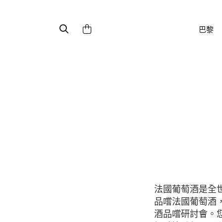
巴黎
法國葡萄酒是全世界極富盛名的葡萄酒之一，通常來法國旅行時，許多遊客都會想要享用和
品嚐法國葡萄酒
酒品嚐研討會。