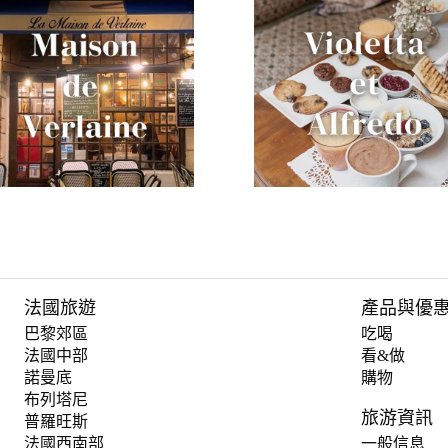
法國旅遊
產品與優
巴黎郊區
吃喝
法國中部
看&做
諾曼底
購物
布列塔尼
旅游資訊
普羅旺斯
法國西南部
一般信息