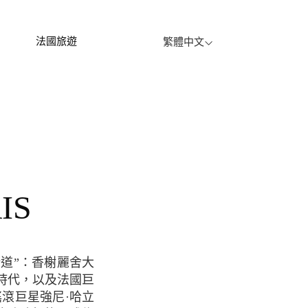
法國旅遊
繁體中文
IS
道”：香榭麗舍大
時代，以及法國巨
、搖滾巨星強尼·哈立