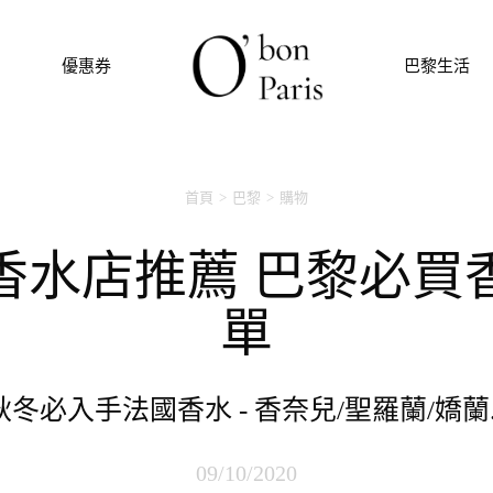
優惠券
巴黎生活
首頁
巴黎
購物
單
秋冬必入手法國香水 - 香奈兒/聖羅蘭/嬌蘭..
09/10/2020