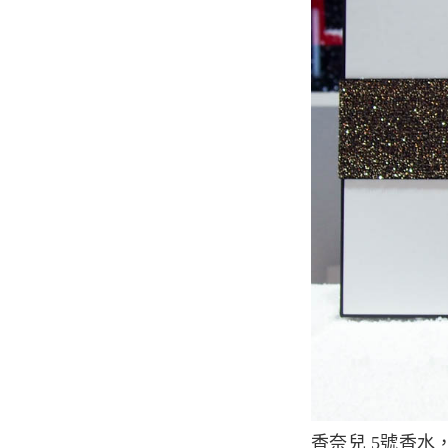
香奈兒 5號香水，從1921年由 Coco Chanel 推出，一世紀後，仍穩香水王寶座。當年香奈兒