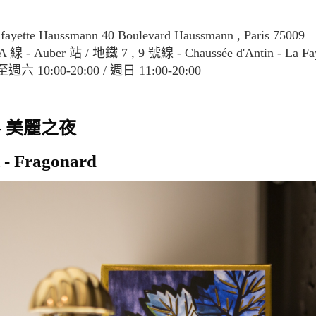
afayette Haussmann 40 Boulevard Haussmann , Paris 75009
線 - Auber 站 / 地鐵 7 , 9 號線 - Chaussée d'Antin - La Fa
六 10:00-20:00 / 週日 11:00-20:00
- 美麗之夜
it - Fragonard