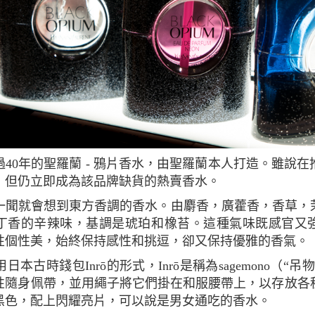
，但仍立即成為該品牌缺貨的熱賣香水。
丁香的辛辣味，基調是琥珀和橡苔。這種氣味既感官又
性個性美，始終保持感性和挑逗，卻又保持優雅的香氣。
性隨身佩帶，並用繩子將它們掛在和服腰帶上，以存放各
黑色，配上閃耀亮片，可以說是男女通吃的香水。