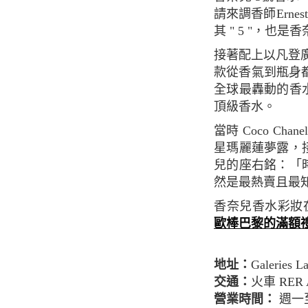
請來調香師Ern
其 " 5 "，也
接著配上以凡登廣場形狀為靈感的香水蓋，加上香奈兒本來就偏好簡潔大方的設計，於是這
款從香氣到瓶身都創
全球最轟動的香
頂級香水。
當時 Coco Chanel 還難得自己親自上陣在Happer's Bazaar上拍攝雜誌內頁，而性感好萊塢明
星瑪麗蓮夢露，
兒的座右銘：「
然是最熱賣且最
香奈兒香水彩
歐棒巴黎的滿額禮
地址：
Galeries L
交通：
火車
RER 
營業時間：
週一至週