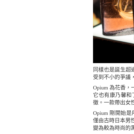
同樣也是誕生超過40年的聖羅蘭 - 鴉片香水，由聖羅蘭本人打造。雖說在推出時，因為名稱
受到不小的爭議
Opium 為花香，一聞就會想到東方香調的香水。由麝香，廣藿香，香草，茉莉和依蘭組成。
它也有康乃馨和
徵。一款帶出女
Opium 剛開始是用日本古時錢包Inrō的形式，Inrō是稱為sagemono（“吊物”）的物品之一，
僅由古時日本男
變為較為時尚的