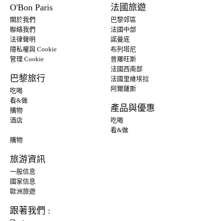
O'Bon Paris
法國旅遊
關於我們
巴黎郊區
聯絡我們
法國中部
法律聲明
諾曼底
隱私權與 Cookie
布列塔尼
管理 Cookie
普羅旺斯
法國西南部
巴黎旅行
法國里維埃拉
阿爾薩斯
吃喝
看&做
產品與優惠
購物
酒店
吃喝
看&做
購物
旅游資訊
一般信息
國家信息
歐洲旅遊
跟著我們 :