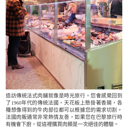
造訪傳統法式肉舖就像是時光旅行。您會感覺回到
了1960年代的傳統法國，天花板上懸掛著香腸，各
種想像得到的牛肉部位都可以根據您的需求切割。
法國肉販通常非常熱情友善，如果您在巴黎旅行時
有機會下廚，從這裡購買肉類是一次絕佳的體驗。