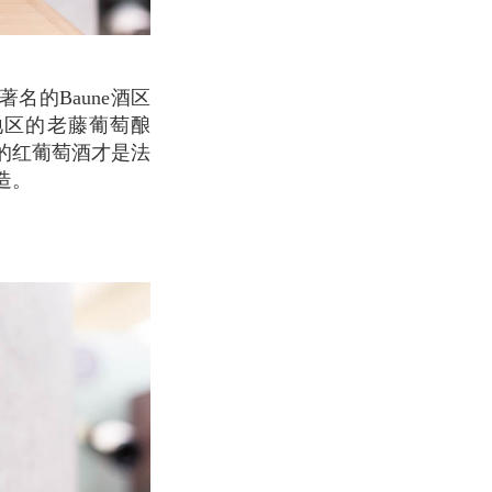
波玛地区的老藤葡萄酿
的红葡萄酒才是法
酿造。