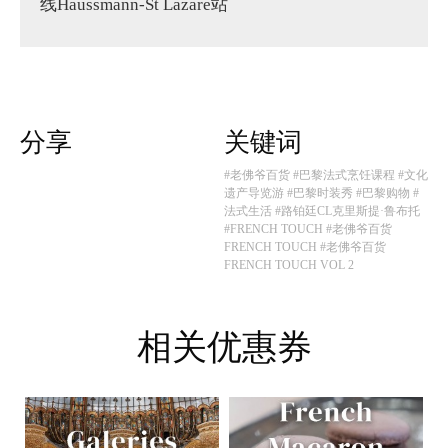
线Haussmann-St Lazare站
分享
关键词
#老佛爷百货
#巴黎法式烹饪课程
#文化
遗产导览游
#巴黎时装秀
#巴黎购物
#
法式生活
#路铂廷CL克里斯提·鲁布托
#FRENCH TOUCH
#老佛爷百货
FRENCH TOUCH
#老佛爷百货
FRENCH TOUCH VOL 2
相关优惠券