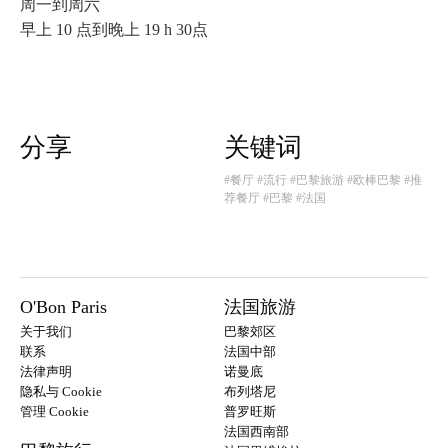
周一到周六
早上 10 点到晚上 19 h 30点
分享
关键词
#餐厅
#流行
#巴黎旅游
#欧棒巴黎
#推
荐餐厅
#巴黎
#法国
O'Bon Paris
法国旅游
关于我们
巴黎郊区
联系
法国中部
法律声明
诺曼底
隐私与 Cookie
布列塔尼
管理 Cookie
普罗旺斯
法国西南部