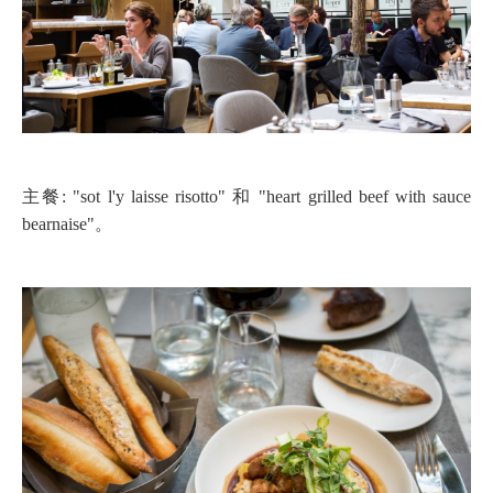
主餐: "sot l'y laisse risotto" 和 "heart grilled beef with sauce
bearnaise"。