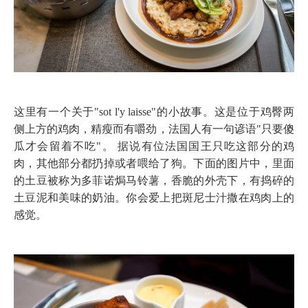
这里有一个关于"sot l'y laisse"
的小故事。这是位于鸡臀两
侧上方的鸡肉，精瘦而有嚼劲，法国人有一句谚语"只要傻
瓜才会留着不吃"。 据说有位法国国王只吃这部分的鸡
肉，其他部分都扔掉或者喂给了狗。下面的图片中，里面
的土豆被称为多菲诺焗马铃薯，香脆的外壳下，有捣碎的
土豆泥和美味的奶油。你会爱上把斑尼士汁
撒在鸡肉上的
感觉。