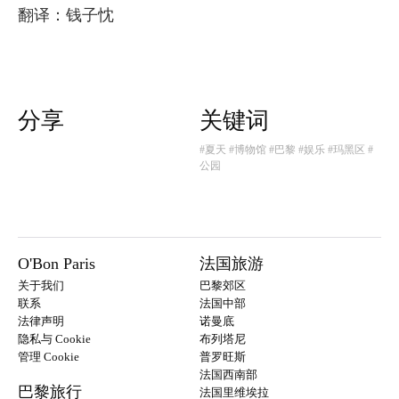
翻译：钱子忱
分享
关键词
#夏天
#博物馆
#巴黎
#娱乐
#玛黑区
#
公园
O'Bon Paris
法国旅游
关于我们
巴黎郊区
联系
法国中部
法律声明
诺曼底
隐私与 Cookie
布列塔尼
管理 Cookie
普罗旺斯
法国西南部
巴黎旅行
法国里维埃拉