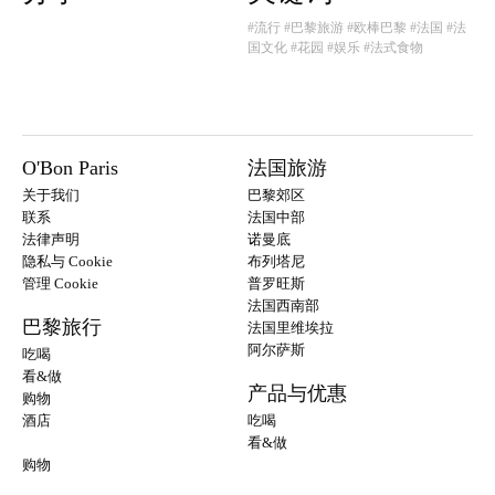
#流行
#巴黎旅游
#欧棒巴黎
#法国
#法
国文化
#花园
#娱乐
#法式食物
O'Bon Paris
法国旅游
关于我们
巴黎郊区
联系
法国中部
法律声明
诺曼底
隐私与 Cookie
布列塔尼
管理 Cookie
普罗旺斯
法国西南部
巴黎旅行
法国里维埃拉
阿尔萨斯
吃喝
看&做
产品与优惠
购物
酒店
吃喝
看&做
购物