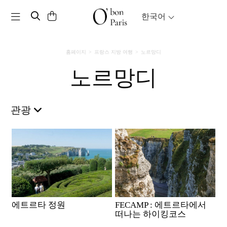
Toggle navigation
한국어
홈페이지
프랑스 지방 여행
노르망디
노르망디
관광
에트르타 정원
FECAMP : 에트르타에서
떠나는 하이킹코스