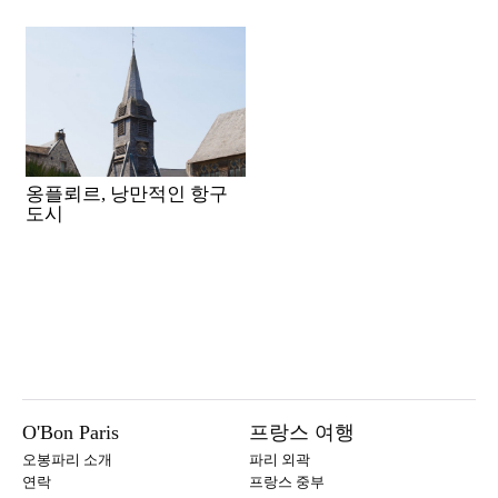
옹플뢰르, 낭만적인 항구
도시
O'Bon Paris
프랑스 여행
오봉파리 소개
파리 외곽
연락
프랑스 중부