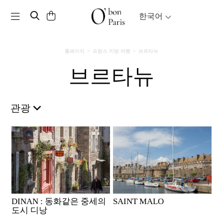
Toggle navigation
한국어
홈페이지
프랑스 지방 여행
브르타뉴
브르타뉴
관광
DINAN : 동화같은 중세의
SAINT MALO
도시 디낭