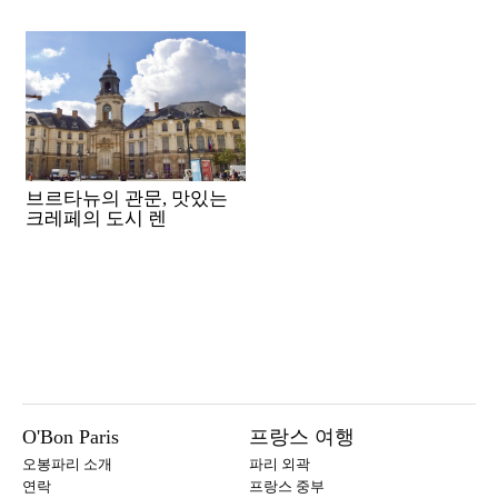
브르타뉴의 관문, 맛있는
크레페의 도시 렌
O'Bon Paris
프랑스 여행
오봉파리 소개
파리 외곽
연락
프랑스 중부