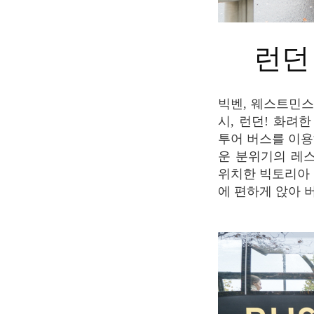
런
빅벤, 웨스트민스터 사원, 런던 아이, 런던 타워, 트라팔가 광장 등 볼거리가 굉장히 많은 도
시, 런던! 화려
투어 버스를 이용
운 분위기의 레스
위치한 빅토리아 임
에 편하게 앉아 