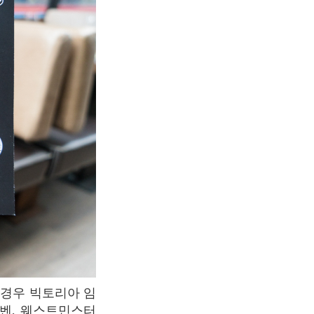
빅벤, 웨스트민스터