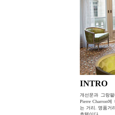
INTRO
개선문과 그랑팔레 사이 샹젤리제 거리로 샤또 프롱트낙(Château Frontenac) 호텔이 Rue
Pierre Char
는 거리. 명품거
호텔이다.