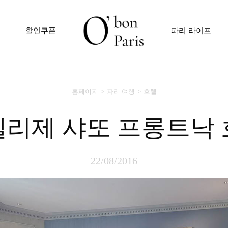
할인쿠폰
파리 라이프
홈페이지
파리 여행
호텔
샹젤리제 샤또 프롱트낙
22/08/2016