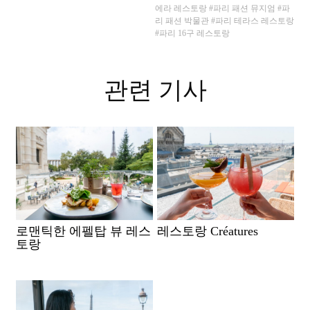
에라 레스토랑
#파리 패션 뮤지엄
#파
리 패션 박물관
#파리 테라스 레스토랑
#파리 16구 레스토랑
관련 기사
로맨틱한 에펠탑 뷰 레스
레스토랑 Créatures
토랑