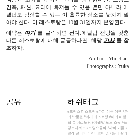
건축, 패션, 요리에 빠져들 수 있을 뿐만 아니라 에
펠탑도 감상할 수 있는 이 훌륭한 장소를 놓치지 말
아야 한다. 이 레스토랑은 10월 31일까지 운영된다.
예약은
여기
를 클릭하면 된다.에펠탑 전망을 갖춘
다른 레스토랑에 대해 궁금하다면, 해당
기사
를 참
조하자.
Author : Minchae
Photographs : Yuka
공유
해쉬태그
#프랑스 레스토랑
#파리 여름 여행
#파
리 박물관
#파리 레스토랑
#파리 에필
탑 뷰 레스토랑
#에펠탑 포토 스팟
#프
랑스디저트
#프랑스음식
#파리 여름
#
팔레 갈리에라
#레 쁘띠 망
#팔레 갈리