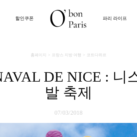
할인쿠폰
파리 라이프
홈페이지
프랑스 지방 여행
코트다쥐르
발 축제
07/03/2018