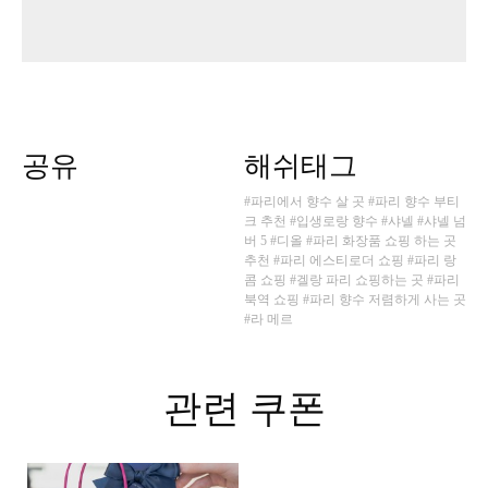
공유
해쉬태그
#파리에서 향수 살 곳
#파리 향수 부티
크 추천
#입생로랑 향수
#샤넬
#샤넬 넘
버 5
#디올
#파리 화장품 쇼핑 하는 곳
추천
#파리 에스티로더 쇼핑
#파리 랑
콤 쇼핑
#겔랑 파리 쇼핑하는 곳
#파리
북역 쇼핑
#파리 향수 저렴하게 사는 곳
#라 메르
관련 쿠폰