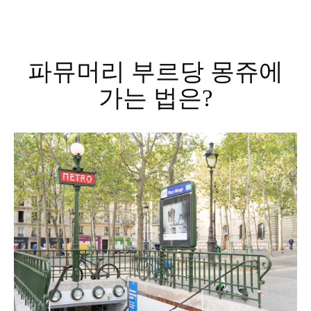
파뮤머리 부르당 몽쥬에
가는 법은?