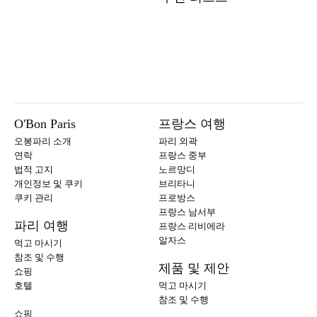
O'Bon Paris
프랑스 여행
오봉파리 소개
파리 외곽
연락
프랑스 중부
법적 고지
노르망디
개인정보 및 쿠키
브리타니
쿠키 관리
프로방스
프랑스 남서부
파리 여행
프랑스 리비에라
알자스
먹고 마시기
참조 및 수행
제품 및 제안
쇼핑
호텔
먹고 마시기
참조 및 수행
쇼핑