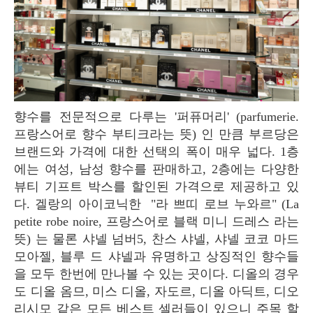
향수를 전문적으로 다루는 '퍼퓨머리' (parfumerie.
프랑스어로 향수 부티크라는 뜻) 인 만큼 부르당은
브랜드와 가격에 대한 선택의 폭이 매우 넓다. 1층
에는 여성, 남성 향수를 판매하고, 2층에는 다양한
뷰티 기프트 박스를 할인된 가격으로 제공하고 있
다. 겔랑의 아이코닉한 "라 쁘띠 로브 누와르" (La
petite robe noire, 프랑스어로 블랙 미니 드레스 라는
뜻) 는 물론 샤넬 넘버5, 찬스 샤넬, 샤넬 코코 마드
모아젤, 블루 드 샤넬과 유명하고 상징적인 향수들
을 모두 한번에 만나볼 수 있는 곳이다. 디올의 경우
도 디올 옴므, 미스 디올, 자도르, 디올 아딕트, 디오
리시모 같은 모든 베스트 셀러들이 있으니 주목 할