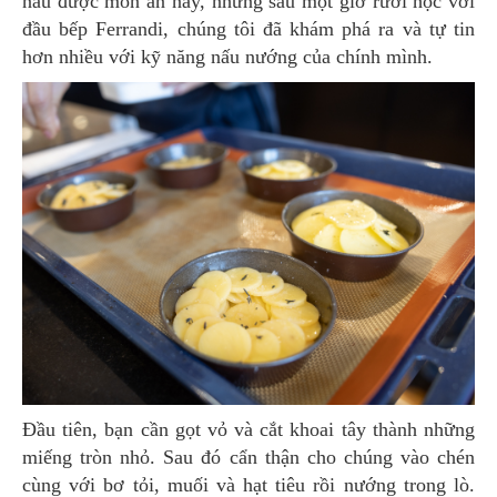
nấu được món ăn này, nhưng sau một giờ rưỡi học với
đầu bếp Ferrandi, chúng tôi đã khám phá ra và tự tin
hơn nhiều với kỹ năng nấu nướng của chính mình.
Đầu tiên, bạn cần gọt vỏ và cắt khoai tây thành những
miếng tròn nhỏ. Sau đó cẩn thận cho chúng vào chén
cùng với bơ tỏi, muối và hạt tiêu rồi nướng trong lò.