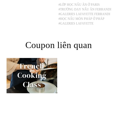
#LỚP HỌC NẤU ĂN Ở PARIS
#TRƯỜNG DẠY NẤU ĂN FERRANDI
#GALERIES LAFAYETTE FERRANDI
#HỌC NẤU MÓN PHÁP Ở PHÁP
#GALERIES LAFAYETTE
Coupon liên quan