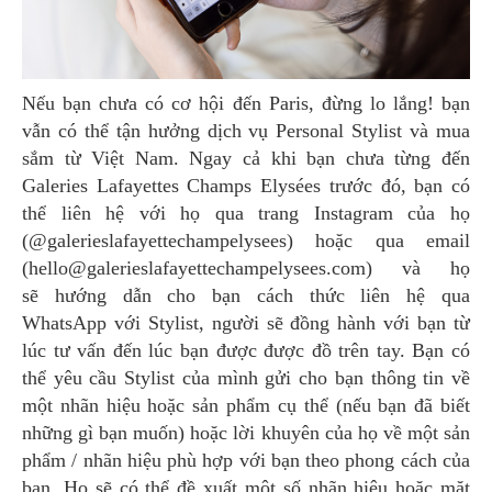
Nếu bạn chưa có cơ hội đến Paris, đừng lo lắng! bạn
vẫn có thể tận hưởng dịch vụ Personal Stylist và mua
sắm từ Việt Nam. Ngay cả khi bạn chưa từng đến
Galeries Lafayettes Champs Elysées trước đó, bạn có
thể liên hệ với họ qua trang Instagram của họ
(@galerieslafayettechampelysees) hoặc qua email
(
hello@galerieslafayettechampelysees.com
) và họ
sẽ hướng dẫn cho bạn cách thức liên hệ qua
WhatsApp với Stylist, người sẽ đồng hành với bạn từ
lúc tư vấn đến lúc bạn được được đồ trên tay. Bạn có
thể yêu cầu Stylist của mình gửi cho bạn thông tin về
một nhãn hiệu hoặc sản phẩm cụ thể (nếu bạn đã biết
những gì bạn muốn) hoặc lời khuyên của họ về một sản
phẩm / nhãn hiệu phù hợp với bạn theo phong cách của
bạn. Họ sẽ có thể đề xuất một số nhãn hiệu hoặc mặt