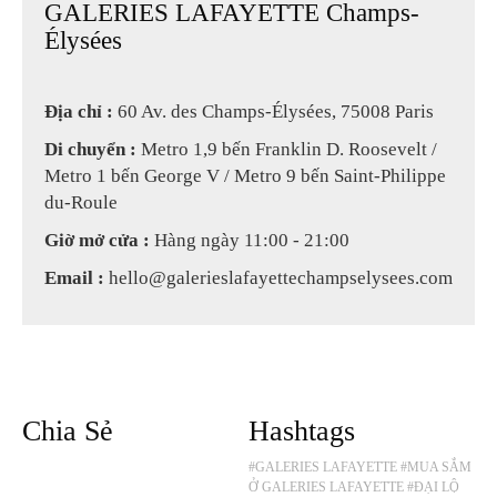
GALERIES LAFAYETTE Champs-
Élysées
Địa chỉ :
60 Av. des Champs-Élysées, 75008 Paris
Di chuyển :
Metro 1,9 bến Franklin D. Roosevelt /
Metro 1 bến George V / Metro 9 bến Saint-Philippe
du-Roule
Giờ mở cửa :
Hàng ngày 11:00 - 21:00
Email :
hello@galerieslafayettechampselysees.com
Chia Sẻ
Hashtags
#GALERIES LAFAYETTE
#MUA SẮM
Ở GALERIES LAFAYETTE
#ĐẠI LỘ