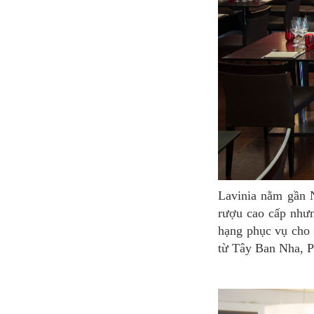
Lavinia nằm gần Nhà Hát Lớn, ngay từ cái nhìn đầu tiên, bạn sẽ nhầm lẫn nó với một cửa hiệu
rượu cao cấp nhưn
hạng phục vụ cho 
từ Tây Ban Nha, P