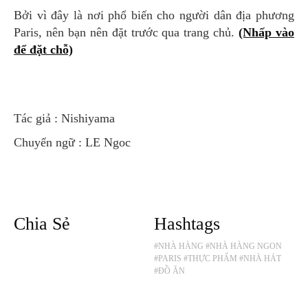
Bởi vì đây là nơi phổ biến cho người dân địa phương
Paris, nên bạn nên đặt trước qua trang chủ.
(Nhấp vào
để đặt chỗ)
Tác giả : Nishiyama
Chuyển ngữ : LE Ngoc
Chia Sẻ
Hashtags
#NHÀ HÀNG
#NHÀ HÀNG NGON
#PARIS
#THỰC PHẨM
#NHÀ HÁT
#ĐỒ ĂN