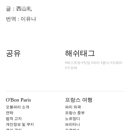
글：西山礼
번역 : 이유나
공유
해쉬태그
#레스토랑
#맛집
#파리
#음식
#오페라
#구르메
O'Bon Paris
프랑스 여행
오봉파리 소개
파리 외곽
연락
프랑스 중부
법적 고지
노르망디
개인정보 및 쿠키
브리타니