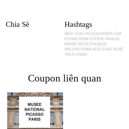
Chia Sẻ
Hashtags
#BẢO TÀNG PICASSO
#TRIỂN LÃM
Ở PARIS
#XEM GÌ Ở KHU MARAIS
#NGHỆ THUẬT Ở MARAIS
#PICASSO PARIS
#BẢO TÀNG NGHỆ
THUẬT PARIS
Coupon liên quan