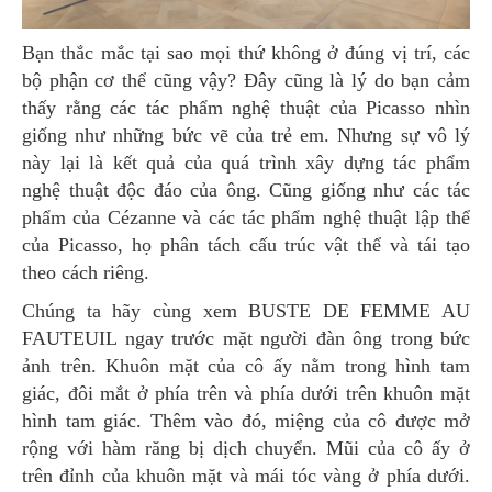
Bạn thắc mắc tại sao mọi thứ không ở đúng vị trí, các
bộ phận cơ thể cũng vậy? Đây cũng là lý do bạn cảm
thấy rằng các tác phẩm nghệ thuật của Picasso nhìn
giống như những bức vẽ của trẻ em. Nhưng sự vô lý
này lại là kết quả của quá trình xây dựng tác phẩm
nghệ thuật độc đáo của ông. Cũng giống như các tác
phẩm của Cézanne và các tác phẩm nghệ thuật lập thể
của Picasso, họ phân tách cấu trúc vật thể và tái tạo
theo cách riêng.
Chúng ta hãy cùng xem BUSTE DE FEMME AU
FAUTEUIL ngay trước mặt người đàn ông trong bức
ảnh trên. Khuôn mặt của cô ấy nằm trong hình tam
giác, đôi mắt ở phía trên và phía dưới trên khuôn mặt
hình tam giác. Thêm vào đó, miệng của cô được mở
rộng với hàm răng bị dịch chuyển. Mũi của cô ấy ở
trên đỉnh của khuôn mặt và mái tóc vàng ở phía dưới.