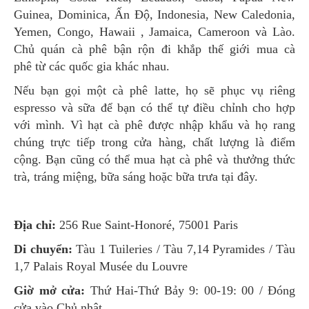
Guinea, Dominica, Ấn Độ, Indonesia, New Caledonia,
Yemen, Congo, Hawaii , Jamaica, Cameroon và Lào.
Chủ quán cà phê bận rộn đi khắp thế giới mua cà
phê từ các quốc gia khác nhau.
Nếu bạn gọi một cà phê latte, họ sẽ phục vụ riêng
espresso và sữa để bạn có thể tự điều chỉnh cho hợp
với mình. Vì hạt cà phê được nhập khẩu và họ rang
chúng trực tiếp trong cửa hàng, chất lượng là điểm
cộng. Bạn cũng có thể mua hạt cà phê và thưởng thức
trà, tráng miệng, bữa sáng hoặc bữa trưa tại đây.
Địa chỉ:
256 Rue Saint-Honoré, 75001 Paris
Di chuyển:
Tàu 1 Tuileries / Tàu 7,14 Pyramides / Tàu
1,7 Palais Royal Musée du Louvre
Giờ mở cửa:
Thứ Hai-Thứ Bảy 9: 00-19: 00 / Đóng
cửa vào Chủ nhật