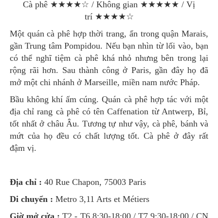
Cà phê ★★★★☆ / Không gian ★★★★★ / Vị
trí ★★★★☆
Một quán cà phê hợp thời trang, ẩn trong quận Marais,
gần Trung tâm Pompidou. Nếu bạn nhìn từ lối vào, bạn
có thể nghĩ tiệm cà phê khá nhỏ nhưng bên trong lại
rộng rãi hơn. Sau thành công ở Paris, gần đây họ đã
mở một chi nhánh ở Marseille, miền nam nước Pháp.
Bầu không khí ấm cúng. Quán cà phê hợp tác với một
địa chỉ rang cà phê có tên Caffenation từ Antwerp, Bỉ,
tốt nhất ở châu Âu. Tương tự như vậy, cà phê, bánh và
mứt của họ đều có chất lượng tốt. Cà phê ở đây rất
đậm vị.
Địa chỉ :
40 Rue Chapon, 75003 Paris
Di chuyển :
Metro 3,11 Arts et Métiers
Giờ mở cửa :
T2 - T6 8:30-18:00 / T7 9:30-18:00 / CN