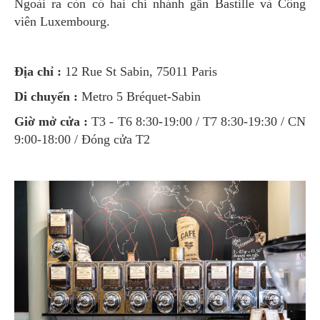
Ngoài ra còn có hai chi nhánh gần Bastille và Công
viên Luxembourg.
Địa chỉ :
12 Rue St Sabin, 75011 Paris
Di chuyển :
Metro 5 Bréquet-Sabin
Giờ mở cửa :
T3 - T6 8:30-19:00 / T7 8:30-19:30 / CN
9:00-18:00 / Đóng cửa T2