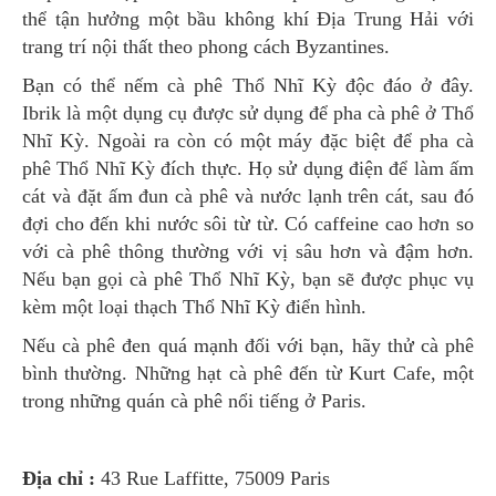
thể tận hưởng một bầu không khí Địa Trung Hải với
trang trí nội thất theo phong cách Byzantines.
Bạn có thể nếm cà phê Thổ Nhĩ Kỳ độc đáo ở đây.
Ibrik là một dụng cụ được sử dụng để pha cà phê ở Thổ
Nhĩ Kỳ. Ngoài ra còn có một máy đặc biệt để pha cà
phê Thổ Nhĩ Kỳ đích thực. Họ sử dụng điện để làm ấm
cát và đặt ấm đun cà phê và nước lạnh trên cát, sau đó
đợi cho đến khi nước sôi từ từ. Có caffeine cao hơn so
với cà phê thông thường với vị sâu hơn và đậm hơn.
Nếu bạn gọi cà phê Thổ Nhĩ Kỳ, bạn sẽ được phục vụ
kèm một loại thạch Thổ Nhĩ Kỳ điển hình.
Nếu cà phê đen quá mạnh đối với bạn, hãy thử cà phê
bình thường. Những hạt cà phê đến từ Kurt Cafe, một
trong những quán cà phê nổi tiếng ở Paris.
Địa chỉ :
43 Rue Laffitte, 75009 Paris