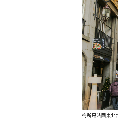
梅斯是法國東北部洛林地區(Lorraine) 的一個小鎮。 距離巴黎約320公里，乘火車約需1.5小