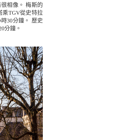
集很相像。 梅斯的
乘TGV從史特拉
1小時30分鐘。 歷史
20分鐘。