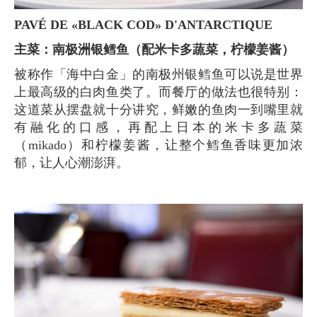
PAVÉ DE «BLACK COD» D'ANTARCTIQUE
主菜：南极洲银鳕鱼（配米卡多蔬菜，柠檬姜酱）
被称作「海中白金」的南极州银鳕鱼可以说是世界
上最高级的白肉鱼类了。而餐厅的做法也很特别：
这道菜从摆盘就十分讲究，鲜嫩的鱼肉一到嘴里就
有融化的口感，再配上日本的米卡多蔬菜
（mikado）和柠檬姜酱，让整个鳕鱼香味更加浓
郁，让人心潮澎湃。