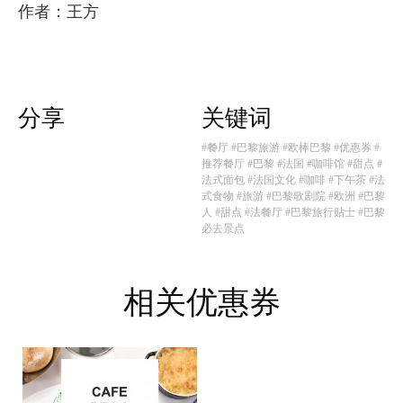
作者：王方
分享
关键词
#餐厅
#巴黎旅游
#欧棒巴黎
#优惠券
#
推荐餐厅
#巴黎
#法国
#咖啡馆
#甜点
#
法式面包
#法国文化
#咖啡
#下午茶
#法
式食物
#旅游
#巴黎歌剧院
#欧洲
#巴黎
人
#甜点
#法餐厅
#巴黎旅行贴士
#巴黎
必去景点
相关优惠券