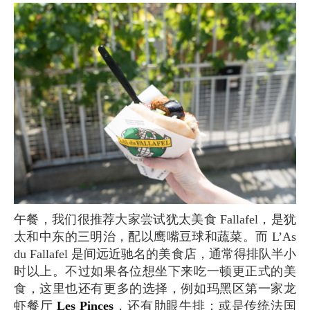
午餐，我们很推荐大家尝试犹太美食 Fallafel，是犹
太和中东的三明治，配以鹰嘴豆球和蔬菜。而 L’As
du Fallafel 是间远近驰名的美食店，通常得排队半小
时以上。不过如果各位想坐下来吃一顿更正式的美
食，这里也还有更多的选择，例如玛黑区第一家龙
虾餐厅
Les Pinces
，还有肋眼牛排；或是传统法国