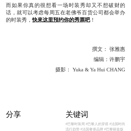
而如果你真的很想看一场时装秀却又不想破财的
话，就可以考虑每周五在老佛爷百货公司都会举办
的时装秀，
快來这里預约你的秀票吧
！
撰文： 张雅惠
编辑：许鹏宇
摄影： Yuka & Ya Hui CHANG
分享
关键词
#巴黎时装周
#巴黎人的穿搭
#法国时尚
流行趋势
#法国奢侈品牌
#巴黎丽兹饭