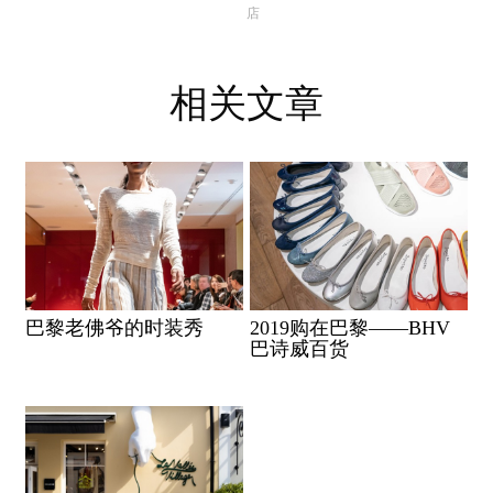
店
相关文章
巴黎老佛爷的时装秀
2019购在巴黎——BHV
巴诗威百货