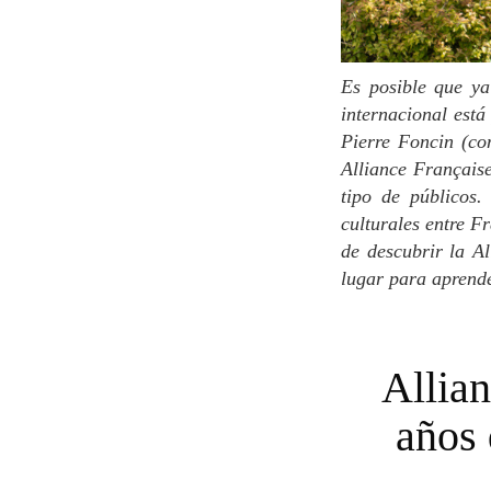
Es posible que ya hayas oído hablar del nombre Alliance Française, ya que esta organización
internacional est
Pierre Foncin (co
Alliance Française
tipo de públicos.
culturales entre F
de descubrir la Al
lugar para aprende
Alliance Française de París, más de cien
años 