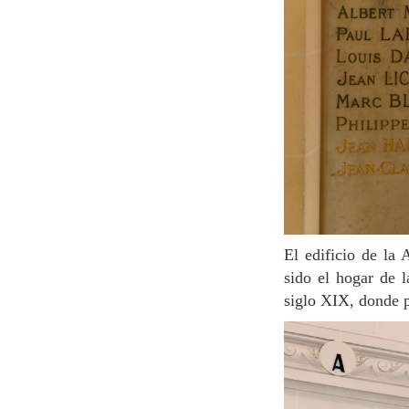
El edificio de la Alliance Française de París (en el 101 Bd Raspail, en el 6º arrondissement) ha
sido el hogar de l
siglo XIX, donde p