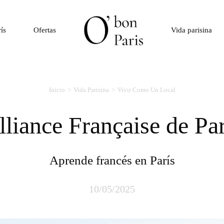
rís
Ofertas
Vida parisina
Inicio
Vida Parisina
Vivir Como Un Local
Alliance Française de Pa
Aprende francés en París
10/05/2025