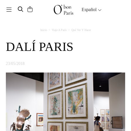
Toggle navigation
Español
Inicio
Viaje A París
Qué Ver Y Hacer
DALÍ PARIS
23/05/2018