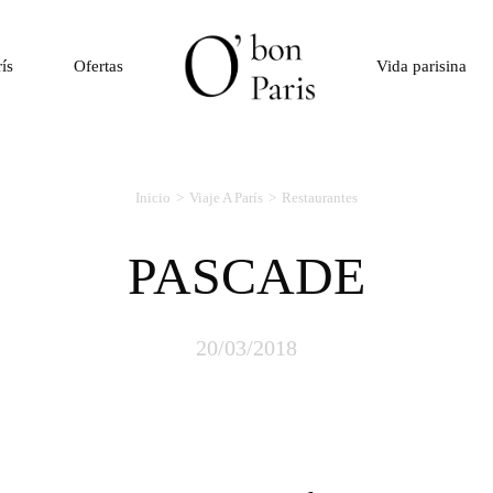
rís
Ofertas
Vida parisina
Inicio
Viaje A París
Restaurantes
PASCADE
20/03/2018