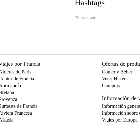
Hashtags
#Restaurante
Viajes por Francia
Ofertas de prod
Afueras de París
Comer y Beber
Centro de Francia
Ver y Hacer
Normandía
Compras
Bretaña
Información de v
Provenza
Suroeste de Francia
Información genera
Riviera Francesa
Información sobre e
Alsacia
Viajes por Europa