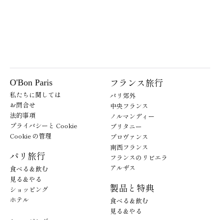
フランス旅行
O'Bon Paris
私たちに関しては
パリ郊外
お問合せ
中央フランス
法的事項
ノルマンディー
プライバシーと Cookie
ブリタニー
Cookie の管理
プロヴァンス
南西フランス
パリ旅行
フランスのリビエラ
アルザス
食べる＆飲む
見る＆やる
製品と特典
ショッピング
ホテル
食べる＆飲む
見る＆やる