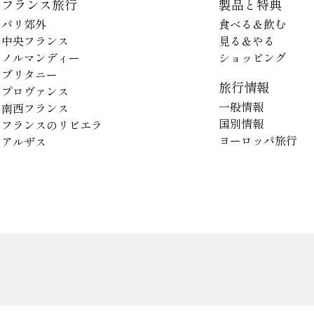
フランス旅行
製品と特典
パリ郊外
食べる＆飲む
中央フランス
見る＆やる
ノルマンディー
ショッピング
ブリタニー
旅行情報
プロヴァンス
一般情報
南西フランス
国別情報
フランスのリビエラ
ヨーロッパ旅行
アルザス