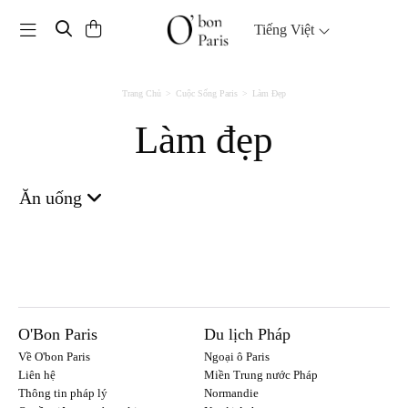
Toggle navigation
Tiếng Việt
Trang Chủ
Cuộc Sống Paris
Làm Đẹp
Làm đẹp
Ăn uống
O'Bon Paris
Du lịch Pháp
Về O'bon Paris
Ngoại ô Paris
Liên hệ
Miền Trung nước Pháp
Thông tin pháp lý
Normandie