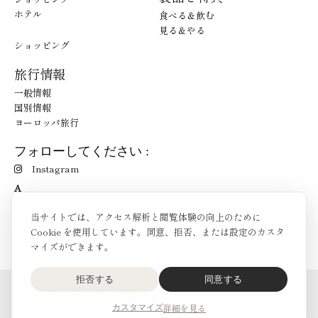
ホテル
食べる＆飲む
見る＆やる
ショッピング
旅行情報
一般情報
国別情報
ヨーロッパ旅行
フォローしてください :
Instagram
A
当サイトでは、アクセス解析と閲覧体験の向上のために
Cookie を使用しています。同意、拒否、または設定のカスタ
マイズができます。
拒否する
同意する
O'Bon Paris - 148 rue de Courcelles - 75017 Paris
お問合せ
詳細を見る
カスタマイズ
SoCobon