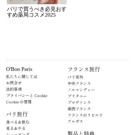
パリで買うべき必見おす
すめ薬局コスメ2025
フランス旅行
O'Bon Paris
私たちに関しては
パリ郊外
お問合せ
中央フランス
法的事項
ノルマンディー
プライバシーと Cookie
ブリタニー
Cookie の管理
プロヴァンス
南西フランス
パリ旅行
フランスのリビエラ
アルザス
食べる＆飲む
見る＆やる
製品と特典
ショッピング