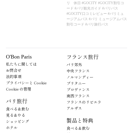
リ 休日
#GOCITY
#GOCITY割引コ
ード
#パリ観光ガイド
#パリパス
#GOCITY口コミレビュー
#パリミュ
ージアムパス
#パリ ミュージアムパス
割引コード
#パリ旅行パス
フランス旅行
O'Bon Paris
私たちに関しては
パリ郊外
お問合せ
中央フランス
法的事項
ノルマンディー
プライバシーと Cookie
ブリタニー
Cookie の管理
プロヴァンス
南西フランス
パリ旅行
フランスのリビエラ
アルザス
食べる＆飲む
見る＆やる
製品と特典
ショッピング
ホテル
食べる＆飲む