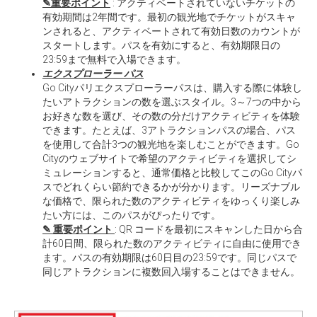
✎重要ポイント
: アクティベートされていないチケットの
有効期間は2年間です。最初の観光地でチケットがスキャ
ンされると、アクティベートされて有効日数のカウントが
スタートします。パスを有効にすると、有効期限日の
23:59まで無料で入場できます。
エクスプローラー パス
Go Cityパリエクスプローラーパスは、購入する際に体験し
たいアトラクションの数を選ぶスタイル。3～7つの中から
お好きな数を選び、その数の分だけアクティビティを体験
できます。たとえば、3アトラクションパスの場合、パス
を使用して合計3つの観光地を楽しむことができます。Go
Cityのウェブサイトで希望のアクティビティを選択してシ
ミュレーションすると、通常価格と比較してこのGo Cityパ
スでどれくらい節約できるかが分かります。リーズナブル
な価格で、限られた数のアクティビティをゆっくり楽しみ
たい方には、このパスがぴったりです。
✎ 重要ポイント
: QR コードを最初にスキャンした日から合
計60日間、限られた数のアクティビティに自由に使用でき
ます。パスの有効期限は60日目の23:59です。同じパスで
同じアトラクションに複数回入場することはできません。