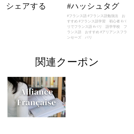
シェアする
#ハッシュタグ
#フランス語
#フランス語勉強法 お
すすめ
#フランス語学習 初心者
#パ
リでフランス語
#パリ 語学学校 フ
ランス語 おすすめ
#アリアンスフラ
ンセーズ パリ
関連クーポン