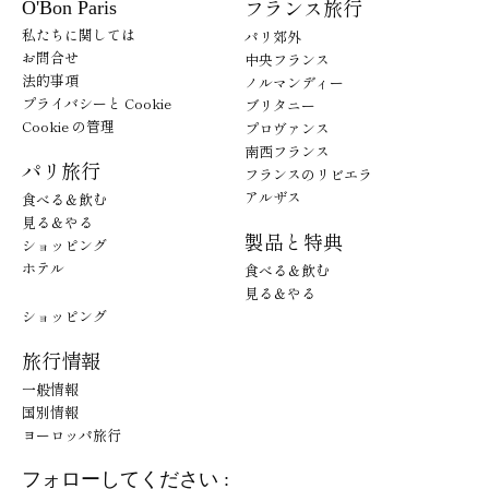
フランス旅行
O'Bon Paris
私たちに関しては
パリ郊外
お問合せ
中央フランス
法的事項
ノルマンディー
プライバシーと Cookie
ブリタニー
Cookie の管理
プロヴァンス
南西フランス
パリ旅行
フランスのリビエラ
アルザス
食べる＆飲む
見る＆やる
製品と特典
ショッピング
ホテル
食べる＆飲む
見る＆やる
ショッピング
旅行情報
一般情報
国別情報
ヨーロッパ旅行
フォローしてください :