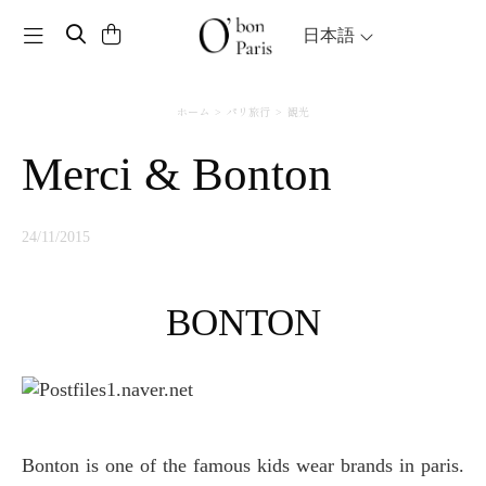
Toggle navigation
日本語
ホーム
パリ旅行
観光
Merci & Bonton
24/11/2015
BONTON
Bonton is one of the famous kids wear brands in paris.