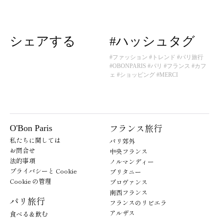
シェアする
#ハッシュタグ
#ファッション
#トレンド
#パリ旅行
#OBONPARIS
#パリ
#フランス
#カフ
ェ
#ショッピング
#MERCI
フランス旅行
O'Bon Paris
私たちに関しては
パリ郊外
お問合せ
中央フランス
法的事項
ノルマンディー
プライバシーと Cookie
ブリタニー
Cookie の管理
プロヴァンス
南西フランス
パリ旅行
フランスのリビエラ
アルザス
食べる＆飲む