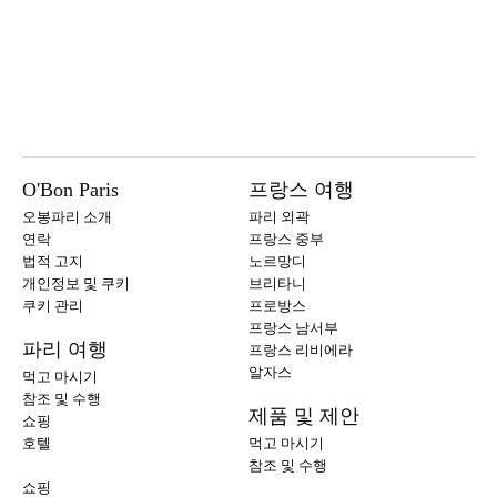
O'Bon Paris
프랑스 여행
오봉파리 소개
파리 외곽
연락
프랑스 중부
법적 고지
노르망디
개인정보 및 쿠키
브리타니
쿠키 관리
프로방스
프랑스 남서부
파리 여행
프랑스 리비에라
알자스
먹고 마시기
참조 및 수행
제품 및 제안
쇼핑
호텔
먹고 마시기
참조 및 수행
쇼핑