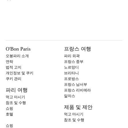
O'Bon Paris
프랑스 여행
오봉파리 소개
파리 외곽
연락
프랑스 중부
법적 고지
노르망디
개인정보 및 쿠키
브리타니
쿠키 관리
프로방스
프랑스 남서부
파리 여행
프랑스 리비에라
알자스
먹고 마시기
참조 및 수행
제품 및 제안
쇼핑
호텔
먹고 마시기
참조 및 수행
쇼핑