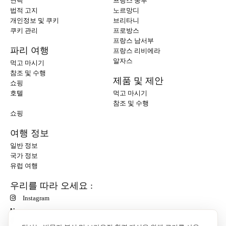
연락
프랑스 중부
법적 고지
노르망디
개인정보 및 쿠키
브리타니
쿠키 관리
프로방스
프랑스 남서부
파리 여행
프랑스 리비에라
알자스
먹고 마시기
참조 및 수행
제품 및 제안
쇼핑
호텔
먹고 마시기
참조 및 수행
쇼핑
여행 정보
일반 정보
국가 정보
유럽 여행
우리를 따라 오세요 :
Instagram
N