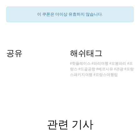
이 쿠폰은 더이상 유효하지 않습니다.
공유
해쉬태그
#핫플레이스
#파리여행
#오봉파리
#프
랑스
#드골공항
#베르사유
#관광
#프랑
스패키지여행
#프랑스여행팁
관련 기사