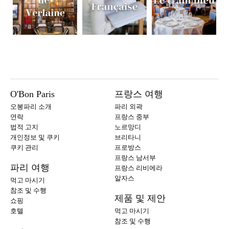
O'Bon Paris
프랑스 여행
오봉파리 소개
파리 외곽
연락
프랑스 중부
법적 고지
노르망디
개인정보 및 쿠키
브리타니
쿠키 관리
프로방스
프랑스 남서부
파리 여행
프랑스 리비에라
알자스
먹고 마시기
참조 및 수행
제품 및 제안
쇼핑
호텔
먹고 마시기
참조 및 수행