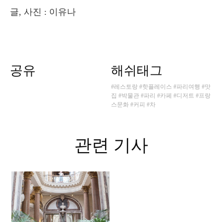
글, 사진 : 이유나
공유
해쉬태그
#레스토랑
#핫플레이스
#파리여행
#맛
집
#박물관
#파리
#카페
#디저트
#프랑
스문화
#커피
#차
관련 기사