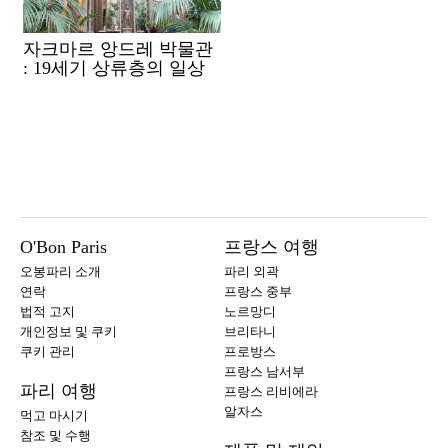
자크마르 앙드레 박물관
: 19세기 상류층의 일상
O'Bon Paris
프랑스 여행
오봉파리 소개
파리 외곽
연락
프랑스 중부
법적 고지
노르망디
개인정보 및 쿠키
브리타니
쿠키 관리
프로방스
프랑스 남서부
파리 여행
프랑스 리비에라
알자스
먹고 마시기
참조 및 수행