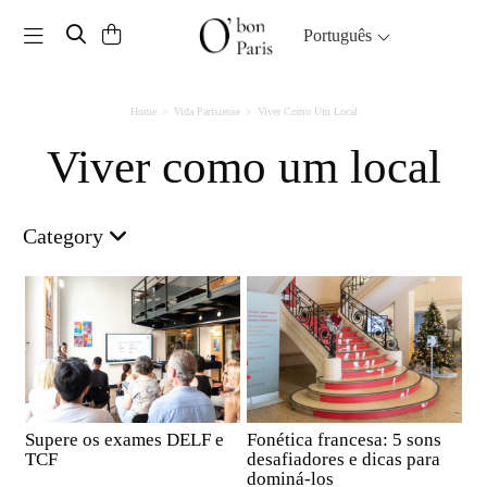
Toggle navigation
Português
Home
Vida Parisiense
Viver Como Um Local
Viver como um local
Category
Supere os exames DELF e
Fonética francesa: 5 sons
TCF
desafiadores e dicas para
dominá-los