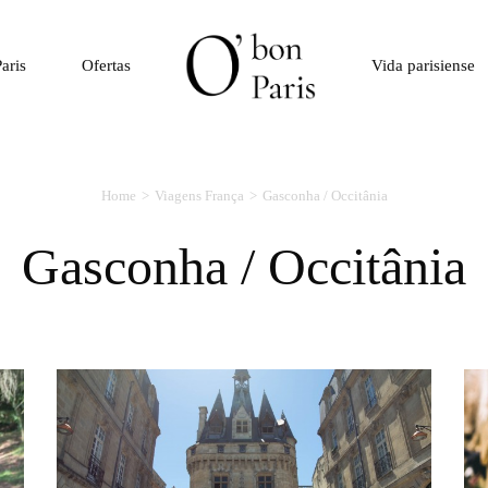
aris
Ofertas
Vida parisiense
Home
Viagens França
Gasconha / Occitânia
Gasconha / Occitânia